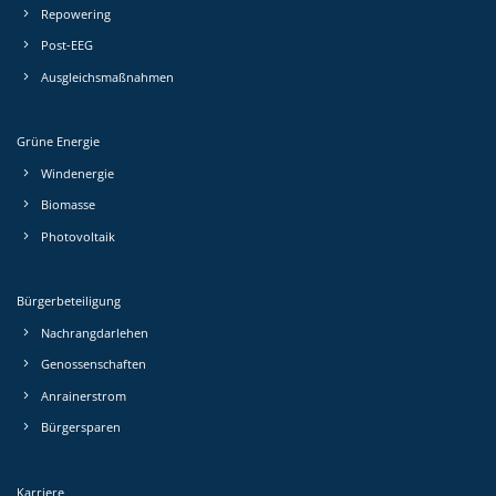
Repowering
Post-EEG
Ausgleichs­maßnahmen
Grüne Energie
Windenergie
Biomasse
Photovoltaik
Bürgerbeteiligung
Nachrang­darlehen
Genossen­schaften
Anrainerstrom
Bürgersparen
Karriere