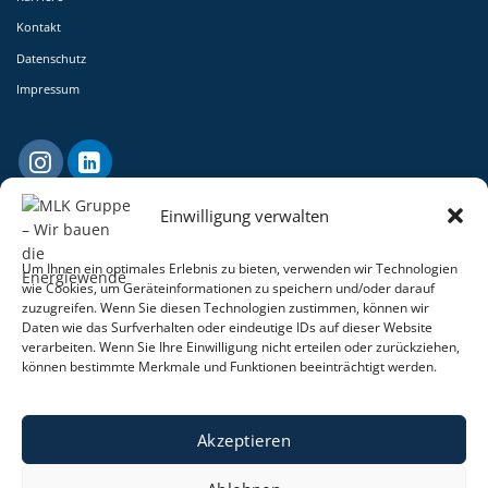
Kontakt
Datenschutz
Impressum
Einwilligung verwalten
Um Ihnen ein optimales Erlebnis zu bieten, verwenden wir Technologien
wie Cookies, um Geräteinformationen zu speichern und/oder darauf
zuzugreifen. Wenn Sie diesen Technologien zustimmen, können wir
Daten wie das Surfverhalten oder eindeutige IDs auf dieser Website
verarbeiten. Wenn Sie Ihre Einwilligung nicht erteilen oder zurückziehen,
MLK Consulting
können bestimmte Merkmale und Funktionen beeinträchtigt werden.
GmbH & Co. KG
In Tenholt 33
Akzeptieren
41812 Erkelenz
fon +49 (0) 24 31 – 9 72 72 - 0