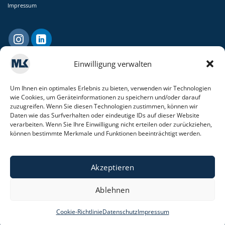
Impressum
Einwilligung verwalten
Um Ihnen ein optimales Erlebnis zu bieten, verwenden wir Technologien
wie Cookies, um Geräteinformationen zu speichern und/oder darauf
zuzugreifen. Wenn Sie diesen Technologien zustimmen, können wir
Daten wie das Surfverhalten oder eindeutige IDs auf dieser Website
verarbeiten. Wenn Sie Ihre Einwilligung nicht erteilen oder zurückziehen,
MLK Consulting
können bestimmte Merkmale und Funktionen beeinträchtigt werden.
GmbH & Co. KG
In Tenholt 33
Akzeptieren
41812 Erkelenz
fon +49 (0) 24 31 – 9 72 72 - 0
Ablehnen
Cookie-Richtlinie
Datenschutz
Impressum