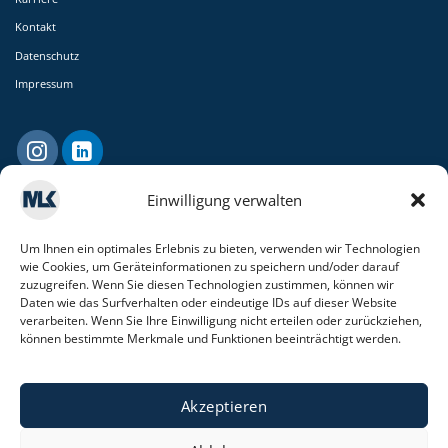
Kontakt
Datenschutz
Impressum
Einwilligung verwalten
Um Ihnen ein optimales Erlebnis zu bieten, verwenden wir Technologien
wie Cookies, um Geräteinformationen zu speichern und/oder darauf
zuzugreifen. Wenn Sie diesen Technologien zustimmen, können wir
Daten wie das Surfverhalten oder eindeutige IDs auf dieser Website
verarbeiten. Wenn Sie Ihre Einwilligung nicht erteilen oder zurückziehen,
MLK Consulting
können bestimmte Merkmale und Funktionen beeinträchtigt werden.
GmbH & Co. KG
In Tenholt 33
Akzeptieren
41812 Erkelenz
fon +49 (0) 24 31 – 9 72 72 - 0