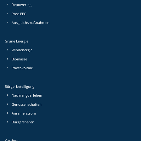
Repowering
Post-EEG
Ausgleichs­maßnahmen
Grüne Energie
Windenergie
Biomasse
Photovoltaik
Bürgerbeteiligung
Nachrang­darlehen
Genossen­schaften
Anrainerstrom
Bürgersparen
Karriere